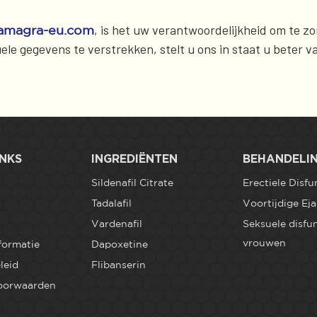
, is het uw verantwoordelijkheid om te zo
amagra-eu.com
le gegevens te verstrekken, stelt u ons in staat u beter va
INKS
INGREDIËNTEN
BEHANDELI
Sildenafil Citrate
Erectiele Disfu
Tadalafil
Voortijdige Eja
Vardenafil
Seksuele disfun
vrouwen
formatie
Dapoxetine
leid
Flibanserin
oorwaarden