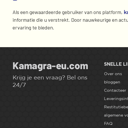
Als een gewaardeerde gebruiker van ons platform,
k
informatie die u verstrekt. Door nauwkeurige en actue
ervaring te bieden.
SNELLE L
Over ons
Krijg je een vraag? Bel ons
bloggen
24/7
Contacteer
Leveringsin
Restitutiebe
algemene v
FAQ