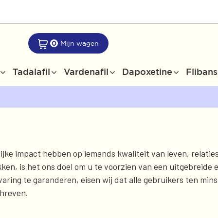
0
Mijn wagen
Tadalafil
Vardenafil
Dapoxetine
Flibans
ijke impact hebben op iemands kwaliteit van leven, relatie
ken, is het ons doel om u te voorzien van een uitgebreide
ing te garanderen, eisen wij dat alle gebruikers ten minst
hreven.