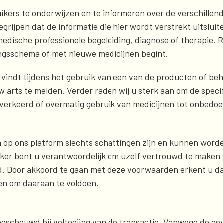
ikers te onderwijzen en te informeren over de verschillen
begrijpen dat de informatie die hier wordt verstrekt uitslui
edische professionele begeleiding, diagnose of therapie. R
ngsschema of met nieuwe medicijnen begint.
ervindt tijdens het gebruik van een van de producten of be
 arts te melden. Verder raden wij u sterk aan om de specif
 verkeerd of overmatig gebruik van medicijnen tot onbedoe
ta op ons platform slechts schattingen zijn en kunnen word
iker bent u verantwoordelijk om uzelf vertrouwd te maken m
d. Door akkoord te gaan met deze voorwaarden erkent u dat
en om daaraan te voldoen.
beschouwd bij voltooiing van de transactie. Vanwege de ge