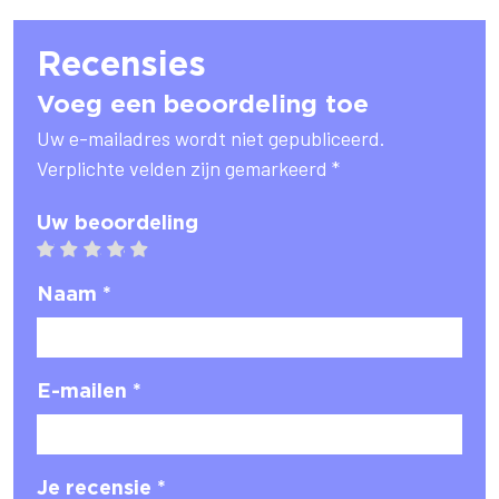
Recensies
Voeg een beoordeling toe
Uw e-mailadres wordt niet gepubliceerd.
Verplichte velden zijn gemarkeerd *
Uw beoordeling
1 star
2 stars
3 stars
4 stars
5 stars
Naam *
E-mailen *
Je recensie *