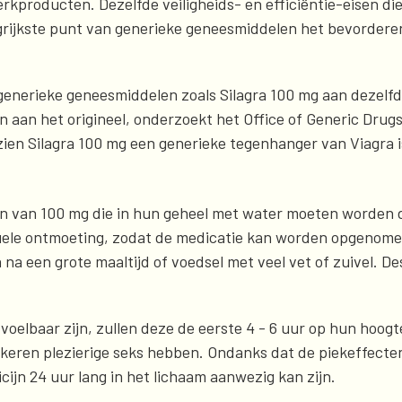
kproducten. Dezelfde veiligheids- en efficiëntie-eisen di
langrijkste punt van generieke geneesmiddelen het bevorder
generieke geneesmiddelen zoals Silagra 100 mg aan dezelf
n aan het origineel, onderzoekt het Office of Generic Drug
 Silagra 100 mg een generieke tegenhanger van Viagra is, 
en van 100 mg die in hun geheel met water moeten worden d
le ontmoeting, zodat de medicatie kan worden opgenomen i
na een grote maaltijd of voedsel met veel vet of zuivel. 
 voelbaar zijn, zullen deze de eerste 4 - 6 uur op hun hoo
keren plezierige seks hebben. Ondanks dat de piekeffecte
cijn 24 uur lang in het lichaam aanwezig kan zijn.