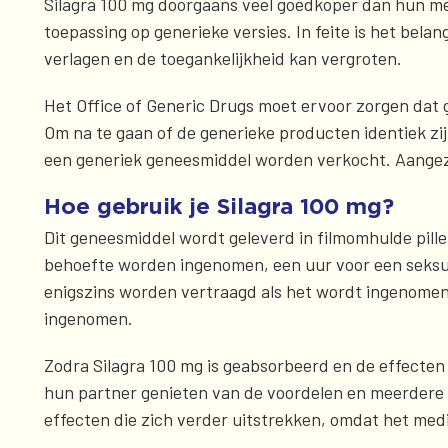
Silagra 100 mg doorgaans veel goedkoper dan hun mer
toepassing op generieke versies. In feite is het be
verlagen en de toegankelijkheid kan vergroten.
Het Office of Generic Drugs moet ervoor zorgen dat 
Om na te gaan of de generieke producten identiek zij
een generiek geneesmiddel worden verkocht. Aangezien
Hoe gebruik je Silagra 100 mg?
Dit geneesmiddel wordt geleverd in filmomhulde pill
behoefte worden ingenomen, een uur voor een seksue
enigszins worden vertraagd als het wordt ingenomen 
ingenomen.
Zodra Silagra 100 mg is geabsorbeerd en de effecten
hun partner genieten van de voordelen en meerdere 
effecten die zich verder uitstrekken, omdat het medi