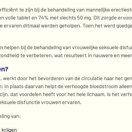
efficiënt te zijn bij de behandeling van mannelijke erectie
n volle tablet en 74% met slechts 50 mg. Dit zorgde ervoo
ie ervaren ditmaal werden geholpen. Toen het werd goedge
kan helpen bij de behandeling van vrouwelijke seksuele dis
ndheid te verbeteren, wat resulteert in nauwere en meer
en?
l, werkt door het bevorderen van de circulatie naar het geni
n; in plaats daarvan helpt de verhoogde bloedstroom alleen
jn, dat voordelen heeft voor het hele lichaam, is het ver
 seksuele disfunctie vrouwen ervaren.
ling van:
 krijgen