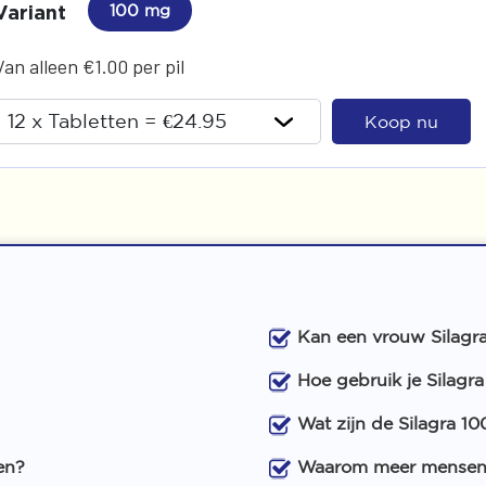
Variant
100 mg
Van alleen €1.00 per pil
Koop nu
Kan een vrouw Silag
Hoe gebruik je Silagr
Wat zijn de Silagra 1
en?
Waarom meer mensen 