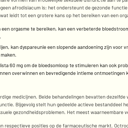
ta geen afrodisiacum is; het ondersteunt de gezonde functi
 wat leidt tot een grotere kans op het bereiken van een or
een orgasme te bereiken, kan een verbeterde bloedstroom 
.
vrijen, kan dyspareunie een slopende aandoening zijn voor
k maken.
lista 60 mg om de bloedsomloop te stimuleren kan ook pro
unnen overwinnen en bevredigende intieme ontmoetingen 
jkaardige medicijnen. Beide behandelingen bevatten dezelfde 
functie. Bijgevolg stelt hun gedeelde actieve bestanddeel h
eksuele gezondheidsproblemen. Het meest waarneembare ver
in hun respectieve posities op de farmaceutische markt. Oct