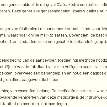
 een geneesmiddel, in dit geval Cialis. Zodra een octrooi 
ceren. Deze generieke geneesmiddelen, zoals Vidalista 40
nger van Cialis biedt de consument verschillende voordelen
forms, waaronder online marktplaatsen. Bovendien, de besc
behoeften, zodat iedereen een geschikte behandelingsopti
uidelijk begrip van de aanbevolen toedieningsmethode noodza
ichtlijnen van de fabrikant voor een veilige en succesvolle 
pakken, overweeg een behandelplan en houd een dagboek bij
ijl en dieet aangeven die helpen.
 timing van essentieel belang. De medicatie moet oraal wo
opvallende kenmerken van deze medicatie is de indrukwekke
ontaniteit en meerdere ontmoetingen.