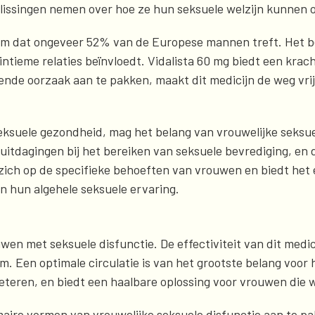
ssingen nemen over hoe ze hun seksuele welzijn kunnen o
eem dat ongeveer 52% van de Europese mannen treft. Het b
tieme relaties beïnvloedt. Vidalista 60 mg biedt een krach
ggende oorzaak aan te pakken, maakt dit medicijn de weg v
seksuele gezondheid, mag het belang van vrouwelijke seksue
itdagingen bij het bereiken van seksuele bevrediging, en d
 zich op de specifieke behoeften van vrouwen en biedt het
n hun algehele seksuele ervaring.
wen met seksuele disfunctie. De effectiviteit van dit medi
 Een optimale circulatie is van het grootste belang voor h
rbeteren, en biedt een haalbare oplossing voor vrouwen di
imaire vormen van vrouwelijke seksuele disfunctie aan te 