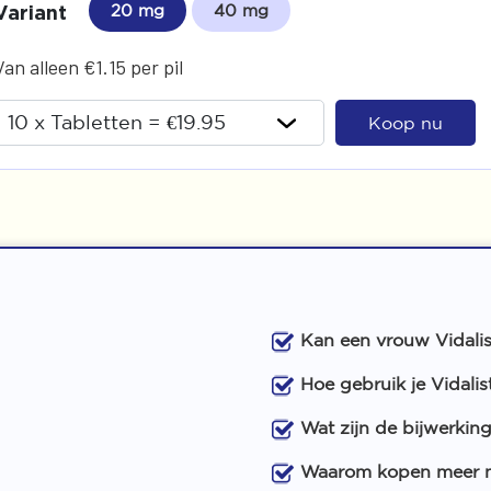
Variant
20 mg
40 mg
Van alleen €1.15 per pil
Koop nu
Kan een vrouw Vidali
Hoe gebruik je Vidalis
Wat zijn de bijwerking
Waarom kopen meer me