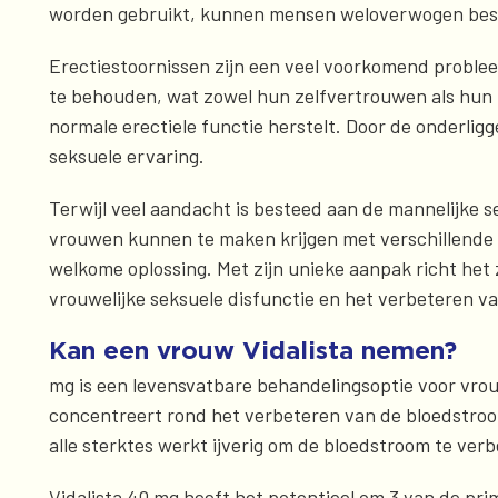
worden gebruikt, kunnen mensen weloverwogen besli
Erectiestoornissen zijn een veel voorkomend probl
te behouden, wat zowel hun zelfvertrouwen als hun in
normale erectiele functie herstelt. Door de onderli
seksuele ervaring.
Terwijl veel aandacht is besteed aan de mannelijke 
vrouwen kunnen te maken krijgen met verschillende u
welkome oplossing. Met zijn unieke aanpak richt het
vrouwelijke seksuele disfunctie en het verbeteren va
Kan een vrouw Vidalista nemen?
mg is een levensvatbare behandelingsoptie voor vrou
concentreert rond het verbeteren van de bloedstroom.
alle sterktes werkt ijverig om de bloedstroom te ve
Vidalista 40 mg heeft het potentieel om 3 van de pr