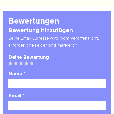
Bewertungen
Bewertung hinzufügen
Deine Email-Adresse wird nicht veröffentlicht.
erforderliche Felder sind markiert *
Deine Bewertung
1 star
2 stars
3 stars
4 stars
5 stars
Name *
Email *