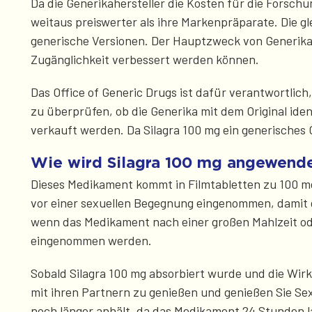
Da die Generikahersteller die Kosten für die Forsch
weitaus preiswerter als ihre Markenpräparate. Die g
generische Versionen. Der Hauptzweck von Generika
Zugänglichkeit verbessert werden können.
Das Office of Generic Drugs ist dafür verantwortli
zu überprüfen, ob die Generika mit dem Original ide
verkauft werden. Da Silagra 100 mg ein generisches 
Wie wird Silagra 100 mg angewend
Dieses Medikament kommt in Filmtabletten zu 100 mg
vor einer sexuellen Begegnung eingenommen, damit
wenn das Medikament nach einer großen Mahlzeit od
eingenommen werden.
Sobald Silagra 100 mg absorbiert wurde und die Wirku
mit ihren Partnern zu genießen und genießen Sie Se
noch länger anhält, da das Medikament 24 Stunden l