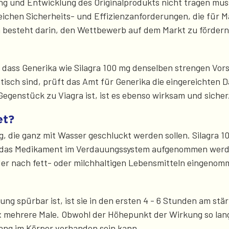
ung und Entwicklung des Originalprodukts nicht tragen muss
leichen Sicherheits- und Effizienzanforderungen, die für
 besteht darin, den Wettbewerb auf dem Markt zu fördern
ch, dass Generika wie Silagra 100 mg denselben strengen V
ntisch sind, prüft das Amt für Generika die eingereichten
Gegenstück zu Viagra ist, ist es ebenso wirksam und sicher
et?
, die ganz mit Wasser geschluckt werden sollen. Silagra 
 das Medikament im Verdauungssystem aufgenommen werde
er nach fett- oder milchhaltigen Lebensmitteln eingenom
ng spürbar ist, ist sie in den ersten 4 - 6 Stunden am stär
x mehrere Male. Obwohl der Höhepunkt der Wirkung so lang
ang im Körper vorhanden sein kann.