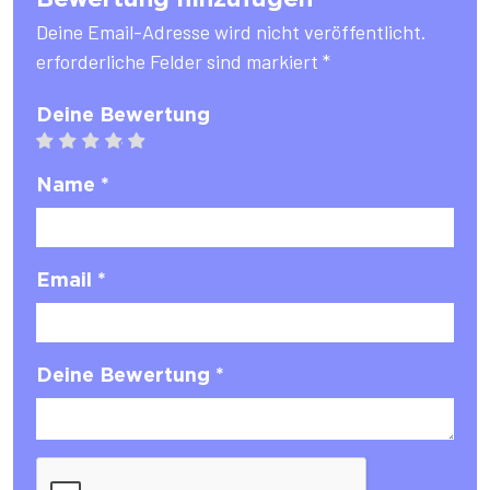
Deine Email-Adresse wird nicht veröffentlicht.
erforderliche Felder sind markiert *
Deine Bewertung
1 star
2 stars
3 stars
4 stars
5 stars
Name *
Email *
Deine Bewertung *