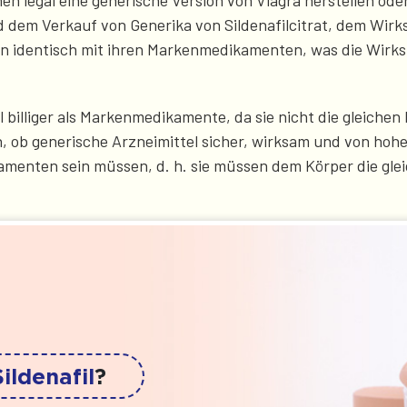
 legal eine generische Version von Viagra herstellen oder
em Verkauf von Generika von Sildenafilcitrat, dem Wirkst
n identisch mit ihren Markenmedikamenten, was die Wirkst
l billiger als Markenmedikamente, da sie nicht die gleich
 ob generische Arzneimittel sicher, wirksam und von hoher
menten sein müssen, d. h. sie müssen dem Körper die gle
Sildenafil
?