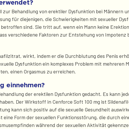
verwendet?
ll zur Behandlung von erektiler Dysfunktion bei Männern u
sung für diejenigen, die Schwierigkeiten mit sexueller Dysf
etroffen sind. Sie tritt auf, wenn ein Mann keine Erektio
 dass verschiedene Faktoren zur Entstehung von Impotenz 
afilzitrat, wirkt, indem er die Durchblutung des Penis erh
 sexuelle Dysfunktion ein komplexes Problem mit mehreren M
iten, einen Orgasmus zu erreichen.
mg einnehmen?
 Behandlung der erektilen Dysfunktion gedacht. Es kann jed
ben. Der Wirkstoff in Cenforce Soft 100 mg ist Sildenafil
utung kann sich positiv auf die sexuelle Gesundheit auswi
t eine Form der sexuellen Funktionsstörung, die durch ei
gasmusempfinden während der sexuellen Aktivität gekennze