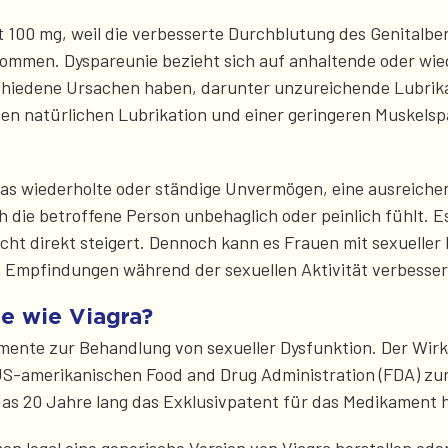
 100 mg, weil die verbesserte Durchblutung des Genitalbe
kommen. Dyspareunie bezieht sich auf anhaltende oder w
rschiedene Ursachen haben, darunter unzureichende Lubr
ten natürlichen Lubrikation und einer geringeren Muske
 das wiederholte oder ständige Unvermögen, eine ausreiche
 die betroffene Person unbehaglich oder peinlich fühlt. E
icht direkt steigert. Dennoch kann es Frauen mit sexuelle
en Empfindungen während der sexuellen Aktivität verbesse
he wie Viagra?
ente zur Behandlung von sexueller Dysfunktion. Der Wirkst
 US-amerikanischen Food and Drug Administration (FDA) zu
das 20 Jahre lang das Exklusivpatent für das Medikament h