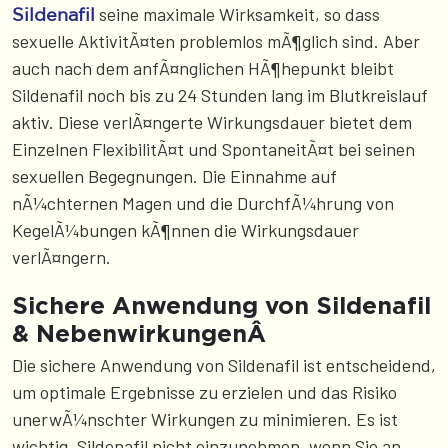
seine maximale Wirksamkeit, so dass
Sildenafil
sexuelle AktivitÃ¤ten problemlos mÃ¶glich sind. Aber
auch nach dem anfÃ¤nglichen HÃ¶hepunkt bleibt
Sildenafil noch bis zu 24 Stunden lang im Blutkreislauf
aktiv. Diese verlÃ¤ngerte Wirkungsdauer bietet dem
Einzelnen FlexibilitÃ¤t und SpontaneitÃ¤t bei seinen
sexuellen Begegnungen. Die Einnahme auf
nÃ¼chternen Magen und die DurchfÃ¼hrung von
KegelÃ¼bungen kÃ¶nnen die Wirkungsdauer
verlÃ¤ngern.
Sichere Anwendung von Sildenafil
& NebenwirkungenÂ
Die sichere Anwendung von Sildenafil ist entscheidend,
um optimale Ergebnisse zu erzielen und das Risiko
unerwÃ¼nschter Wirkungen zu minimieren. Es ist
wichtig, Sildenafil nicht einzunehmen, wenn Sie an