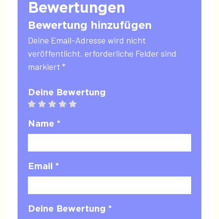
Bewertungen
Bewertung hinzufügen
Deine Email-Adresse wird nicht
veröffentlicht. erforderliche Felder sind
markiert *
Deine Bewertung
1 star
2 stars
3 stars
4 stars
5 stars
Name *
Email *
Deine Bewertung *