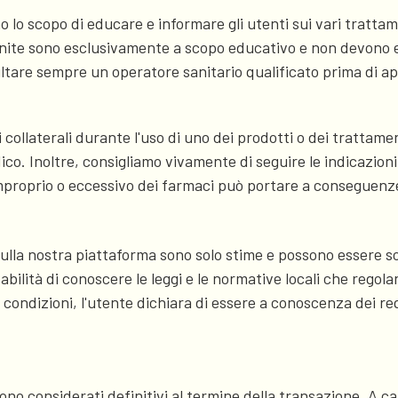
 lo scopo di educare e informare gli utenti sui vari trattame
rnite sono esclusivamente a scopo educativo e non devono e
ultare sempre un operatore sanitario qualificato prima di a
ti collaterali durante l'uso di uno dei prodotti o dei trattam
o. Inoltre, consigliamo vivamente di seguire le indicazioni 
o improprio o eccessivo dei farmaci può portare a conseguenz
sulla nostra piattaforma sono solo stime e possono essere s
abilità di conoscere le leggi e le normative locali che regola
condizioni, l'utente dichiara di essere a conoscenza dei requ
sono considerati definitivi al termine della transazione. A c