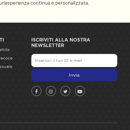
i un'esperienza continua e personalizzata.
TI
ISCRIVITI ALLA NOSTRA
NEWSLETTER
ttile
recoce
ssuale
Invia