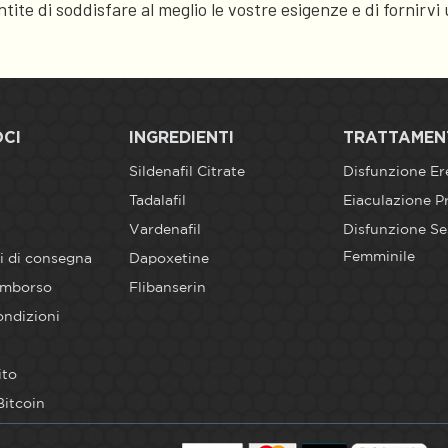
ntite di soddisfare al meglio le vostre esigenze e di fornirv
OCI
INGREDIENTI
TRATTAMEN
Sildenafil Citrate
Disfunzione Ere
Tadalafil
Eiaculazione P
Vardenafil
Disfunzione Se
Femminile
i di consegna
Dapoxetine
rimborso
Flibanserin
ondizioni
ito
Bitcoin