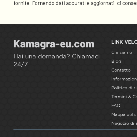
fornite. Fornendo dati accurati e aggiornati, ci conse
LINK VEL
Chi siamo
Hai una domanda? Chiamaci
Blog
24/7
Contatto
Informazion
Politica di 
Termini & C
FAQ
Mappa del s
Negozio di 