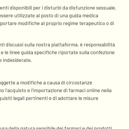
nti disponibili per i disturbi da disfunzione sessuale.
ssere utilizzate al posto di una guida medica
pportare modifiche al proprio regime terapeutico o di
enti discussi sulla nostra piattaforma, è responsabilità
e le linee guida specifiche riportate sulla confezione
e indesiderate.
oggette a modifiche a causa di circostanze
no l'acquisto e l'importazione di farmaci online nella
isiti legali pertinenti e di adottare le misure
ausa della natura sensibile dei farmaci e dei prodotti