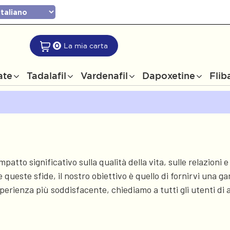
0
La mia carta
ate
Tadalafil
Vardenafil
Dapoxetine
Flib
atto significativo sulla qualità della vita, sulle relazioni e
re queste sfide, il nostro obiettivo è quello di fornirvi una
perienza più soddisfacente, chiediamo a tutti gli utenti di a