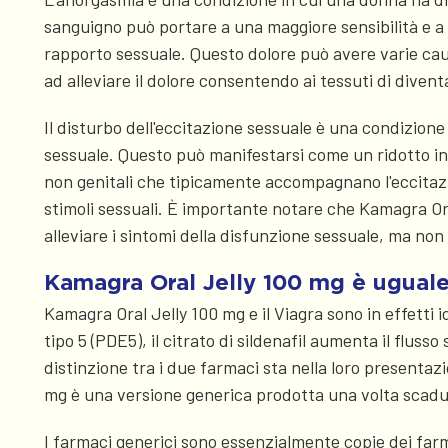
sanguigno può portare a una maggiore sensibilità e a u
rapporto sessuale. Questo dolore può avere varie caus
ad alleviare il dolore consentendo ai tessuti di diventa
Il disturbo dell'eccitazione sessuale è una condizion
sessuale. Questo può manifestarsi come un ridotto inte
non genitali che tipicamente accompagnano l'eccitazio
stimoli sessuali. È importante notare che Kamagra Ora
alleviare i sintomi della disfunzione sessuale, ma no
Kamagra Oral Jelly 100 mg è uguale
Kamagra Oral Jelly 100 mg e il Viagra sono in effetti ide
tipo 5 (PDE5), il citrato di sildenafil aumenta il flus
distinzione tra i due farmaci sta nella loro presentaz
mg è una versione generica prodotta una volta scaduto
I farmaci generici sono essenzialmente copie dei farma