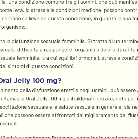
ttile, una condizione comune tra gli uomini, che può manife
 come l'età, lo stress e le condizioni mediche, possono cont
 cercano sollievo da questa condizione, in quanto la sua f
'organismo.
he la disfunzione sessuale femminile. Si tratta di un termi
uale, difficoltà a raggiungere l'orgasmo o dolore durante i
ssuale femminile, tra cui squilibri ormonali, stress e condi
dei sintomi di queste condizioni.
ral Jelly 100 mg?
tamento della disfunzione erettile negli uomini, può essere 
i Kamagra Oral Jelly 100 mg è il sildenafil citrato, noto per 
eccitazione sessuale e la salute sessuale in generale, sia n
ipali che possono essere affrontati dal miglioramento del fl
sessuale.
fficoltà a raggiungere l'orgasmo, nonostante un'adeguata s