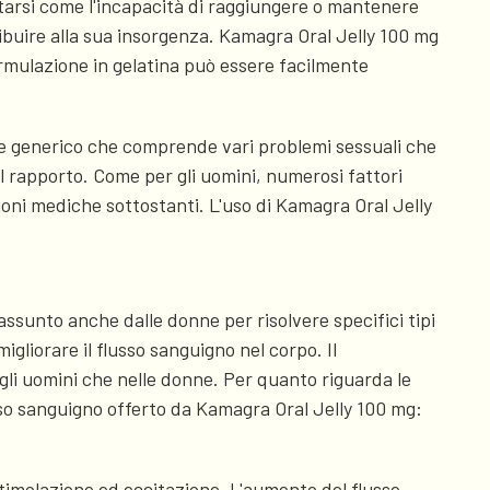
starsi come l'incapacità di raggiungere o mantenere
ribuire alla sua insorgenza. Kamagra Oral Jelly 100 mg
ormulazione in gelatina può essere facilmente
ne generico che comprende vari problemi sessuali che
l rapporto. Come per gli uomini, numerosi fattori
zioni mediche sottostanti. L'uso di Kamagra Oral Jelly
assunto anche dalle donne per risolvere specifici tipi
migliorare il flusso sanguigno nel corpo. Il
egli uomini che nelle donne. Per quanto riguarda le
usso sanguigno offerto da Kamagra Oral Jelly 100 mg:
timolazione ed eccitazione. L'aumento del flusso