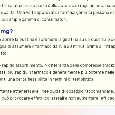
est e valutazioni da parte delle autorità di regolamentazio
 la qualità. Una volta approvati, i farmaci generici possono e
na più ampia gamma di consumatori.
0 mg?
e aprire la bustina e spremere la gelatina su un cucchiaio 
lia di assumere il farmaco da 15 a 20 minuti prima di intrap
etto.
 rapido assorbimento. A differenza delle compresse tradizio
ti più rapidi. Il farmaco è generalmente più potente nelle 
nti una certa flessibilità in termini di tempistica.
ante attenersi alle linee guida di dosaggio raccomandate.
te può provocare effetti collaterali e non aumentare l'effica