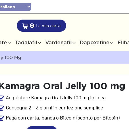
0
La mia carta
ate
Tadalafil
Vardenafil
Dapoxetine
Flib
ly 100 Mg
Kamagra Oral Jelly 100 mg
Acquistare Kamagra Oral Jelly 100 mg in linea
Consegna 2 – 3 giorni in confezione semplice
Paga con carta, banca o Bitcoin (sconto per Bitcoin)