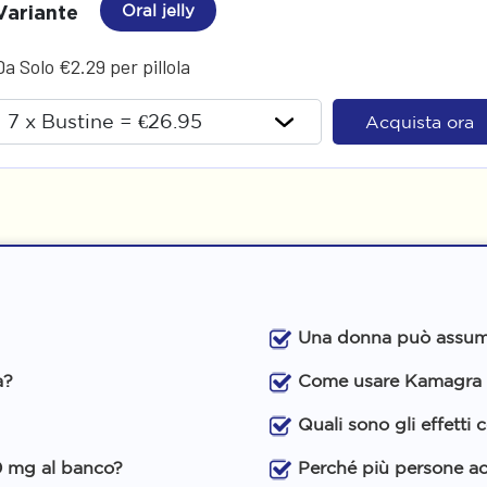
Variante
Oral jelly
Da Solo €2.29 per pillola
Acquista ora
Una donna può assum
a?
Come usare Kamagra O
Quali sono gli effetti
0 mg al banco?
Perché più persone a