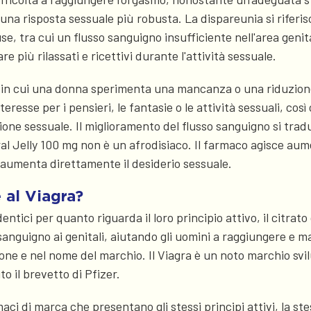
na risposta sessuale più robusta. La dispareunia si riferisc
e, tra cui un flusso sanguigno insufficiente nell'area geni
re più rilassati e ricettivi durante l'attività sessuale.
e in cui una donna sperimenta una mancanza o una riduzione s
resse per i pensieri, le fantasie o le attività sessuali, co
ne sessuale. Il miglioramento del flusso sanguigno si tradu
l Jelly 100 mg non è un afrodisiaco. Il farmaco agisce aume
n aumenta direttamente il desiderio sessuale.
 al Viagra?
ntici per quanto riguarda il loro principio attivo, il citrato 
so sanguigno ai genitali, aiutando gli uomini a raggiungere e 
ione e nel nome del marchio. Il Viagra è un noto marchio svi
 il brevetto di Pfizer.
ci di marca che presentano gli stessi principi attivi, la st