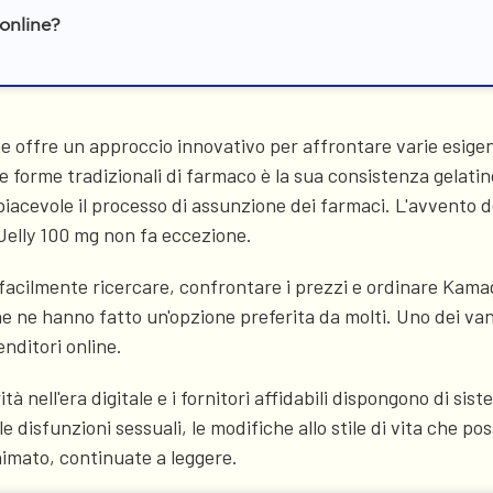
online?
 offre un approccio innovativo per affrontare varie esigen
le forme tradizionali di farmaco è la sua consistenza gelati
piacevole il processo di assunzione dei farmaci. L'avvento d
 Jelly 100 mg non fa eccezione.
o facilmente ricercare, confrontare i prezzi e ordinare Ka
ne ne hanno fatto un'opzione preferita da molti. Uno dei va
enditori online.
 nell'era digitale e i fornitori affidabili dispongono di siste
 le disfunzioni sessuali, le modifiche allo stile di vita che 
nimato, continuate a leggere.