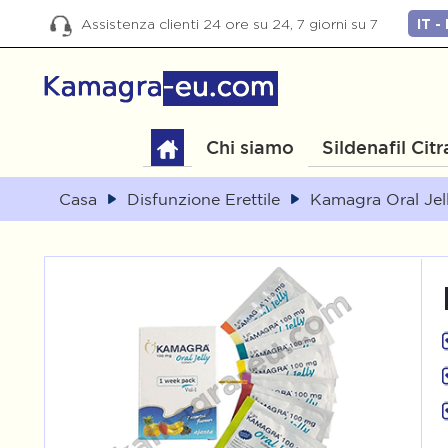
Assistenza clienti 24 ore su 24, 7 giorni su 7
Chi siamo
Sildenafil Citr
Casa
Disfunzione Erettile
Kamagra Oral Jel