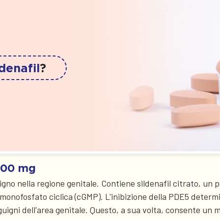
ldenafil
?
100 mg
 nella regione genitale. Contiene sildenafil citrato, un pot
onofosfato ciclica (cGMP). L'inibizione della PDE5 determi
nguigni dell'area genitale. Questo, a sua volta, consente un