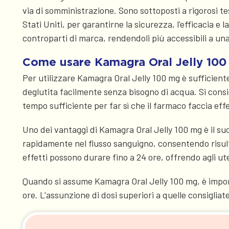
via di somministrazione. Sono sottoposti a rigorosi t
Stati Uniti, per garantirne la sicurezza, l'efficacia e
controparti di marca, rendendoli più accessibili a u
Come usare Kamagra Oral Jelly 10
Per utilizzare Kamagra Oral Jelly 100 mg è sufficient
deglutita facilmente senza bisogno di acqua. Si consig
tempo sufficiente per far sì che il farmaco faccia eff
Uno dei vantaggi di Kamagra Oral Jelly 100 mg è il suo
rapidamente nel flusso sanguigno, consentendo risulta
effetti possono durare fino a 24 ore, offrendo agli ute
Quando si assume Kamagra Oral Jelly 100 mg, è import
ore. L'assunzione di dosi superiori a quelle consiglia