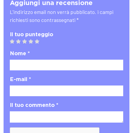
Aggiungi una recensione
L'indirizzo email non verrà pubblicato. i campi
richiesti sono contrassegnati *
Il tuo punteggio
1 star
2 stars
3 stars
4 stars
5 stars
Nome *
E-mail *
Il tuo commento *