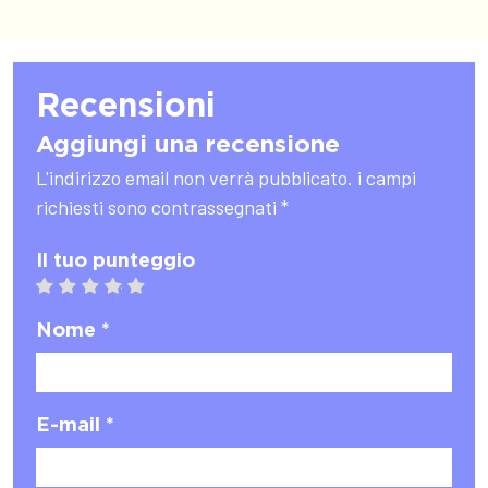
Recensioni
Aggiungi una recensione
L'indirizzo email non verrà pubblicato. i campi
richiesti sono contrassegnati *
Il tuo punteggio
1 star
2 stars
3 stars
4 stars
5 stars
Nome *
E-mail *