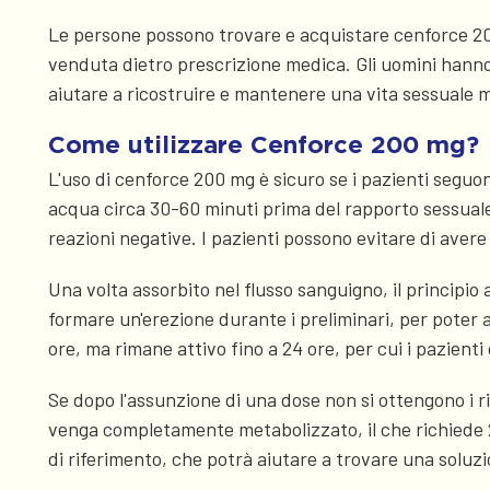
Le persone possono trovare e acquistare cenforce 200 
venduta dietro prescrizione medica. Gli uomini hanno
aiutare a ricostruire e mantenere una vita sessuale m
Come utilizzare Cenforce 200 mg?
L'uso di cenforce 200 mg è sicuro se i pazienti seguon
acqua circa 30-60 minuti prima del rapporto sessuale
reazioni negative. I pazienti possono evitare di ave
Una volta assorbito nel flusso sanguigno, il principio 
formare un'erezione durante i preliminari, per poter a
ore, ma rimane attivo fino a 24 ore, per cui i pazie
Se dopo l'assunzione di una dose non si ottengono i ri
venga completamente metabolizzato, il che richiede 2
di riferimento, che potrà aiutare a trovare una soluz