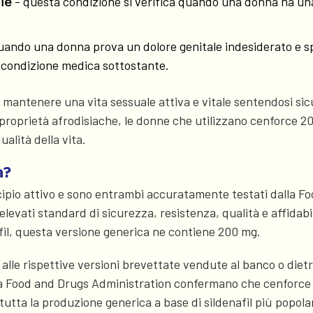
- questa condizione si verifica quando una donna ha una 
le
 quando una donna prova un dolore genitale indesiderato e
a condizione medica sottostante.
antenere una vita sessuale attiva e vitale sentendosi sicur
oprietà afrodisiache, le donne che utilizzano cenforce 200
ualità della vita.
a?
ipio attivo e sono entrambi accuratamente testati dalla Fo
vati standard di sicurezza, resistenza, qualità e affidabilit
fil, questa versione generica ne contiene 200 mg.
i alle rispettive versioni brevettate vendute al banco o dietr
lla Food and Drugs Administration confermano che cenforce 
utta la produzione generica a base di sildenafil più popola