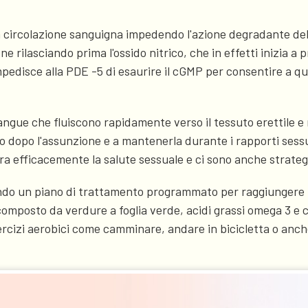
la circolazione sanguigna impedendo l'azione degradante del
ne rilasciando prima l'ossido nitrico, che in effetti inizia
 impedisce alla PDE -5 di esaurire il cGMP per consentire a 
angue che fluiscono rapidamente verso il tessuto erettile e
o dopo l'assunzione e a mantenerla durante i rapporti sessual
fficacemente la salute sessuale e ci sono anche strategie 
o un piano di trattamento programmato per raggiungere livel
composto da verdure a foglia verde, acidi grassi omega 3 e ce
cizi aerobici come camminare, andare in bicicletta o anche 