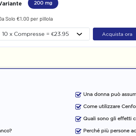
Variante
200 mg
Da Solo €1.00 per pillola
Acquista ora
Una donna può assum
Come utilizzare Cenf
Quali sono gli effetti
anco?
Perché più persone a