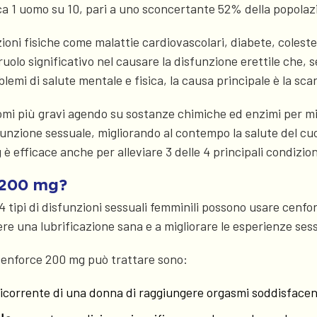
isca 1 uomo su 10, pari a uno sconcertante 52% della popola
oni fisiche come malattie cardiovascolari, diabete, colester
uolo significativo nel causare la disfunzione erettile che, s
emi di salute mentale e fisica, la causa principale è la sca
mi più gravi agendo su sostanze chimiche ed enzimi per migli
unzione sessuale, migliorando al contempo la salute del cuor
è efficace anche per alleviare 3 delle 4 principali condizio
 200 mg?
4 tipi di disfunzioni sessuali femminili possono usare cenfor
re una lubrificazione sana e a migliorare le esperienze ses
 cenforce 200 mg può trattare sono:
ricorrente di una donna di raggiungere orgasmi soddisfacent