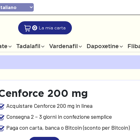
0
La mia carta
ate
Tadalafil
Vardenafil
Dapoxetine
Flib
Cenforce 200 mg
Acquistare Cenforce 200 mg in linea
Consegna 2 – 3 giorni in confezione semplice
Paga con carta, banca o Bitcoin (sconto per Bitcoin)