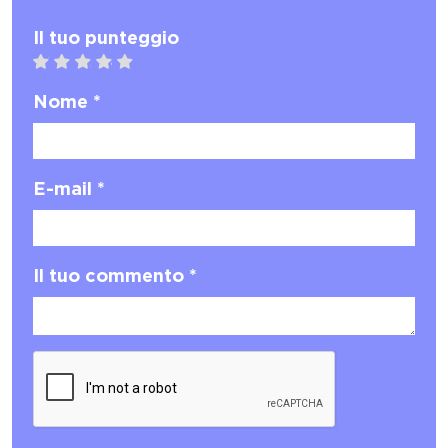
Il tuo punteggio
1 star
2 stars
3 stars
4 stars
5 stars
Nome *
E-mail *
Il tuo commento *