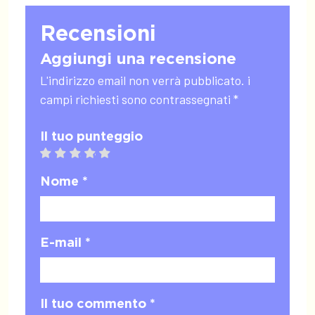
Recensioni
Aggiungi una recensione
L'indirizzo email non verrà pubblicato. i
campi richiesti sono contrassegnati *
Il tuo punteggio
1 star
2 stars
3 stars
4 stars
5 stars
Nome *
E-mail *
Il tuo commento *