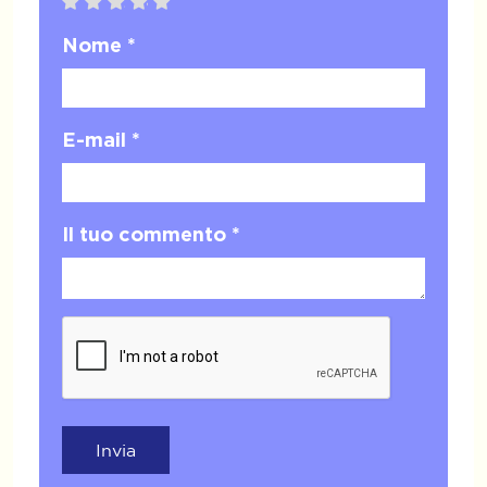
1 star
2 stars
3 stars
4 stars
5 stars
Nome *
E-mail *
Il tuo commento *
Invia