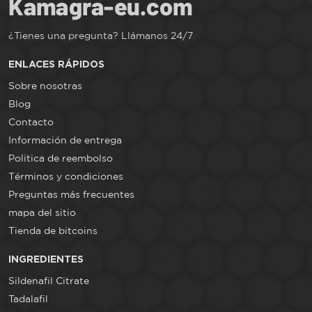
estos medicamentos para ayudarle a tomar una decisiÃ³n
informada.
¿Tienes una pregunta? Llámanos 24/7
ENLACES RÁPIDOS
Sobre nosotras
Blog
Contacto
Información de entrega
Politica de reembolso
Términos y condiciones
Preguntas más frecuentes
mapa del sitio
Tienda de bitcoins
INGREDIENTES
Sildenafil Citrate
Tadalafil