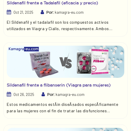
Sildenafil frente a Tadalafil (eficacia y precio)
Oct 21, 2025
kamagra-eu.com
Por:
El Sildenafil y el tadalafil son los compuestos activos
utilizados en Viagra y Cialis, respectivamente. Ambos
pertenecen a un grupo de medicamentos conocidos como
inhibidores de la fosfodiesterasa tipo 5, que dilatan los
vasos sanguÃ­neos y favorecen la circulaciÃ³n. A pesar de
ello, tienen algunas diferencias que es importante
comprender antes de tomar una decisiÃ³n sobre cuÃ¡l
funcionarÃ­a mejor en circunstancias individuales.
Sildenafil frente a flibanserin (Viagra para mujeres)
Oct 26, 2025
kamagra-eu.com
Por:
Estos medicamentos estÃ¡n diseÃ±ados especÃ­ficamente
para las mujeres con el fin de tratar las disfunciones
sexuales femeninas. Lovegra, que contiene 100 mg de
Sildenafil, mejora el flujo sanguÃ­neo a los Ã³rganos sexuales
femeninos, proporcionando alivio y aumentando la