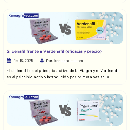
reciente, afecta a 1 de cada 3 hombres franceses. En la
actualidad existen muchas marcas genÃ©ricas de Tadalafil,
como Apcalis Oral Jelly y Vidalista comprimidos.
Sildenafil frente a Vardenafil (eficacia y precio)
Oct 16, 2025
kamagra-eu.com
Por:
El sildenafil es el principio activo de la Viagra y el Vardenafil
es el principio activo introducido por primera vez en la
Levitra. Ambos principios activos tambiÃ©n se venden bajo
diversas marcas genÃ©ricas idÃ©nticas a las marcas
comerciales que han demostrado su eficacia para tratar la
disfunciÃ³n sexual masculina.