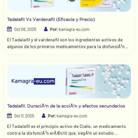
Tadalafil Vs Vardenafil (Eficacia y Precio)
Oct 06, 2025
kamagra-eu.com
Por:
El Tadalafil y el vardenafil son los ingredientes activos de
algunos de los primeros medicamentos para la disfunciÃ³n
sexual masculina, Cialis y Levitra, respectivamente. Aunque
pertenecen a la misma clase de medicamentos, existen
algunas diferencias sutiles entre ambos que los hacen
Ãºnicos. En esta comparaciÃ³n, analizaremos la eficacia y el
precio del Tadalafil y el Vardenafil para ayudarle a tomar una
decisiÃ³n informada.
Tadalafil: DuraciÃ³n de la acciÃ³n y efectos secundarios
Oct 11, 2025
kamagra-eu.com
Por:
El Tadalafil es el principio activo de Cialis, un medicamento
contra la disfunciÃ³n erÃ©ctil que, segÃºn un estudio