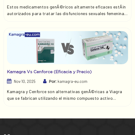
Estos medicamentos genÃ©ricos altamente eficaces estÃ¡n
autorizados para tratar las disfunciones sexuales femeninas.
Lovegra 100 mg contiene sildenafilo y mejora la circulaciÃ³n
sanguÃ­nea en los Ã³rganos sexuales femeninos, lo que
proporciona alivio y aumenta la excitaciÃ³n sexual.
Kamagra Vs Cenforce (Eficacia y Precio)
Nov 10, 2025
kamagra-eu.com
Por:
Kamagra y Cenforce son alternativas genÃ©ricas a Viagra
que se fabrican utilizando el mismo compuesto activo
sildenafilo. Kamagra 100 mg estÃ¡ disponible en varias
formulaciones para adaptarse a diferentes preferencias.
Cenforce estÃ¡ disponible en varias concentraciones, incluida
la doble concentraciÃ³n de 200 mg. En esta comparativa,
profundizaremos en la eficacia y el precio de cada uno de