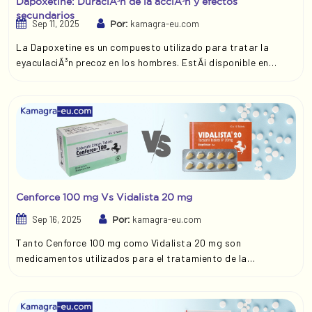
Dapoxetine: DuraciÃ³n de la acciÃ³n y efectos
secundarios
Sep 11, 2025
kamagra-eu.com
Por:
La Dapoxetine es un compuesto utilizado para tratar la
eyaculaciÃ³n precoz en los hombres. EstÃ¡ disponible en
diferentes formulaciones, incluyendo Priligy 60 mg y Super
Kamagra. Aunque ambos medicamentos contienen 60 mg de
Dapoxetine, tienen propiedades diferentes y se utilizan para
fines distintos.
Cenforce 100 mg Vs Vidalista 20 mg
Sep 16, 2025
kamagra-eu.com
Por:
Tanto Cenforce 100 mg como Vidalista 20 mg son
medicamentos utilizados para el tratamiento de la
disfunciÃ³n sexual de los hombres y, desde investigaciones
recientes, tambiÃ©n de las mujeres. Mientras que Cenforce
contiene sildenafilo, el principio activo de Viagra, Vidalista