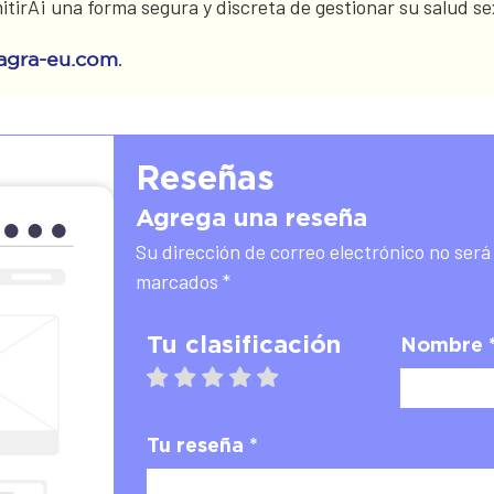
itirÃ¡ una forma segura y discreta de gestionar su salud se
.
agra-eu.com
Reseñas
Agrega una reseña
Su dirección de correo electrónico no será
marcados *
Tu clasificación
Nombre 
1 star
2 stars
3 stars
4 stars
5 stars
Tu reseña *