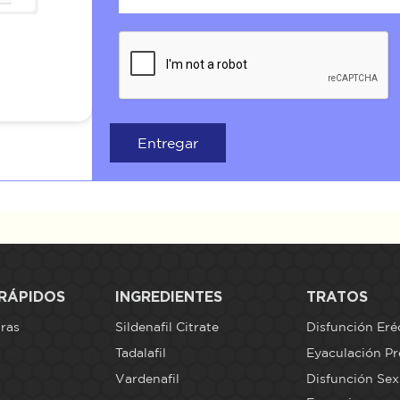
Entregar
RÁPIDOS
INGREDIENTES
TRATOS
ras
Sildenafil Citrate
Disfunción Eréc
Tadalafil
Eyaculación P
Vardenafil
Disfunción Sex