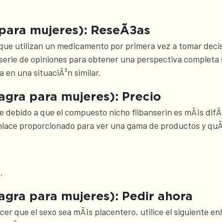
a para mujeres): ReseÃ±as
que utilizan un medicamento por primera vez a tomar decis
 serie de opiniones para obtener una perspectiva completa 
 en una situaciÃ³n similar.
Viagra para mujeres): Precio
 debido a que el compuesto nicho flibanserin es mÃ¡s difÃ­
l enlace proporcionado para ver una gama de productos y qu
.
Viagra para mujeres): Pedir ahora
cer que el sexo sea mÃ¡s placentero, utilice el siguiente 