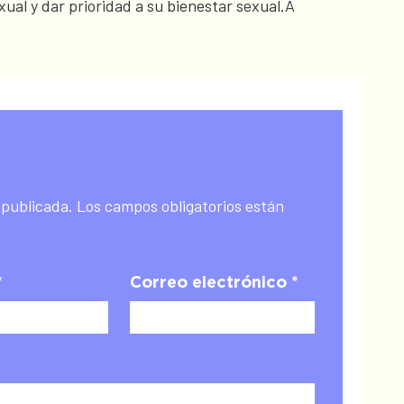
xual y dar prioridad a su bienestar sexual.Â
 publicada. Los campos obligatorios están
*
Correo electrónico *