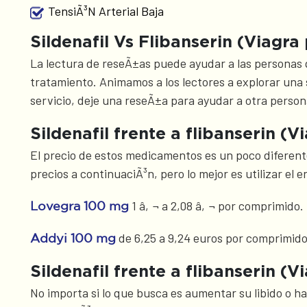
TensiÃ³n Arterial Baja
Sildenafil Vs Flibanserin (Viagr
La lectura de reseÃ±as puede ayudar a las personas 
tratamiento. Animamos a los lectores a explorar una
servicio, deje una reseÃ±a para ayudar a otra persona
Sildenafil frente a flibanserin (
El precio de estos medicamentos es un poco diferente
precios a continuaciÃ³n, pero lo mejor es utilizar e
1 â‚¬ a 2,08 â‚¬ por comprimido.
Lovegra 100 mg
de 6,25 a 9,24 euros por comprimido
Addyi 100 mg
Sildenafil frente a flibanserin (
No importa si lo que busca es aumentar su libido o ha