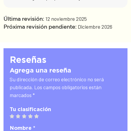
12 noviembre 2025
Última revisión:
Diciembre 2026
Próxima revisión pendiente:
Reseñas
Agrega una reseña
Su dirección de correo electrónico no será
publicada. Los campos obligatorios están
marcados *
Tu clasificación
1 star
2 stars
3 stars
4 stars
5 stars
Nombre *