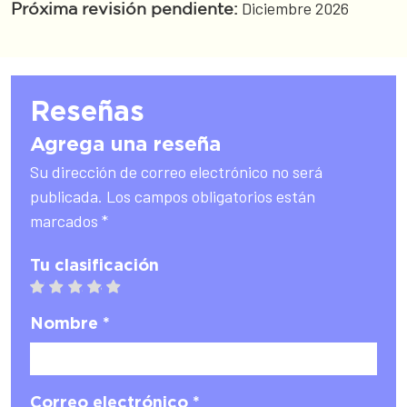
Diciembre 2026
Próxima revisión pendiente:
Reseñas
Agrega una reseña
Su dirección de correo electrónico no será
publicada. Los campos obligatorios están
marcados *
Tu clasificación
1 star
2 stars
3 stars
4 stars
5 stars
Nombre *
Correo electrónico *