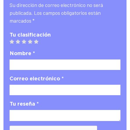
Su dirección de correo electrónico no será
publicada. Los campos obligatorios están
marcados *
Tu clasificación
1 star
2 stars
3 stars
4 stars
5 stars
Nombre *
Correo electrónico *
Tu reseña *