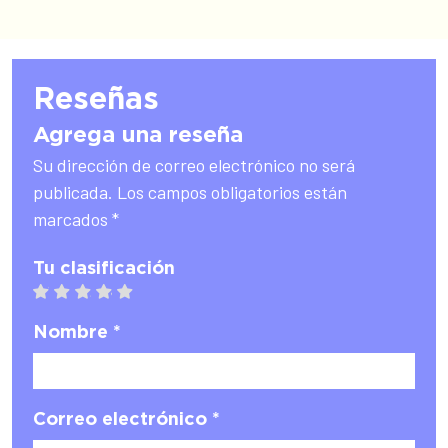
Reseñas
Agrega una reseña
Su dirección de correo electrónico no será
publicada. Los campos obligatorios están
marcados *
Tu clasificación
1 star
2 stars
3 stars
4 stars
5 stars
Nombre *
Correo electrónico *