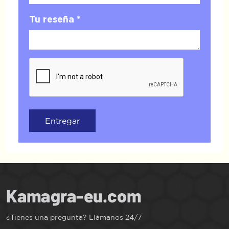
Tu reseña *
Entregar
¿Tienes una pregunta? Llámanos 24/7