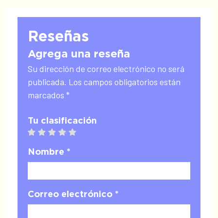
Reseñas
Agrega una reseña
Su dirección de correo electrónico no será
publicada. Los campos obligatorios están
marcados *
Tu clasificación
1 star
2 stars
3 stars
4 stars
5 stars
Nombre *
Correo electrónico *