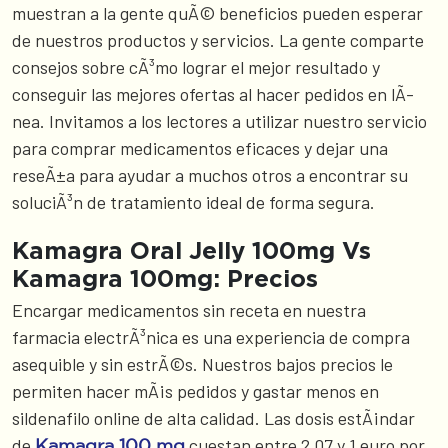
muestran a la gente quÃ© beneficios pueden esperar
de nuestros productos y servicios. La gente comparte
consejos sobre cÃ³mo lograr el mejor resultado y
conseguir las mejores ofertas al hacer pedidos en lÃ­
nea. Invitamos a los lectores a utilizar nuestro servicio
para comprar medicamentos eficaces y dejar una
reseÃ±a para ayudar a muchos otros a encontrar su
soluciÃ³n de tratamiento ideal de forma segura.
Kamagra Oral Jelly 100mg Vs
Kamagra 100mg: Precios
Encargar medicamentos sin receta en nuestra
farmacia electrÃ³nica es una experiencia de compra
asequible y sin estrÃ©s. Nuestros bajos precios le
permiten hacer mÃ¡s pedidos y gastar menos en
sildenafilo online de alta calidad. Las dosis estÃ¡ndar
de
cuestan entre 2,07 y 1 euro por
Kamagra 100 mg