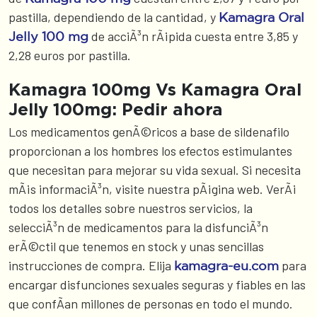
pastilla, dependiendo de la cantidad, y
Kamagra Oral
de acciÃ³n rÃ¡pida cuesta entre 3,85 y
Jelly 100 mg
2,28 euros por pastilla.
Kamagra 100mg Vs Kamagra Oral
Jelly 100mg: Pedir ahora
Los medicamentos genÃ©ricos a base de sildenafilo
proporcionan a los hombres los efectos estimulantes
que necesitan para mejorar su vida sexual. Si necesita
mÃ¡s informaciÃ³n, visite nuestra pÃ¡gina web. VerÃ¡
todos los detalles sobre nuestros servicios, la
selecciÃ³n de medicamentos para la disfunciÃ³n
erÃ©ctil que tenemos en stock y unas sencillas
instrucciones de compra. Elija
para
kamagra-eu.com
encargar disfunciones sexuales seguras y fiables en las
que confÃ­an millones de personas en todo el mundo.