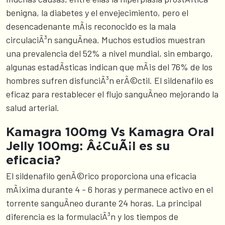
benigna, la diabetes y el envejecimiento, pero el
desencadenante mÃ¡s reconocido es la mala
circulaciÃ³n sanguÃ­nea. Muchos estudios muestran
una prevalencia del 52% a nivel mundial, sin embargo,
algunas estadÃ­sticas indican que mÃ¡s del 76% de los
hombres sufren disfunciÃ³n erÃ©ctil. El sildenafilo es
eficaz para restablecer el flujo sanguÃ­neo mejorando la
salud arterial.
Kamagra 100mg Vs Kamagra Oral
Jelly 100mg: Â¿CuÃ¡l es su
eficacia?
El sildenafilo genÃ©rico proporciona una eficacia
mÃ¡xima durante 4 - 6 horas y permanece activo en el
torrente sanguÃ­neo durante 24 horas. La principal
diferencia es la formulaciÃ³n y los tiempos de