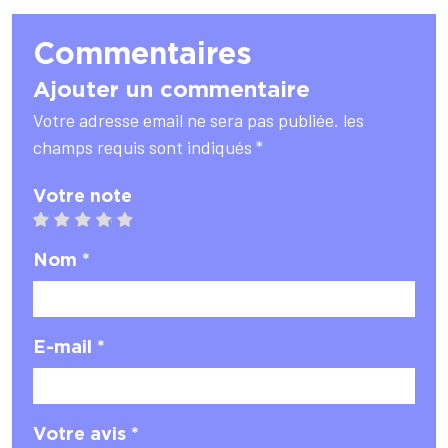
Commentaires
Ajouter un commentaire
Votre adresse email ne sera pas publiée. les
champs requis sont indiqués *
Votre note
1 star
2 stars
3 stars
4 stars
5 stars
Nom *
E-mail *
Votre avis *