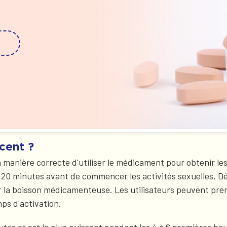
cent ?
anière correcte d'utiliser le médicament pour obtenir les m
20 minutes avant de commencer les activités sexuelles. D
r la boisson médicamenteuse. Les utilisateurs peuvent pren
mps d'activation.
tes et est le plus puissant pendant les 4 à 6 premières heu