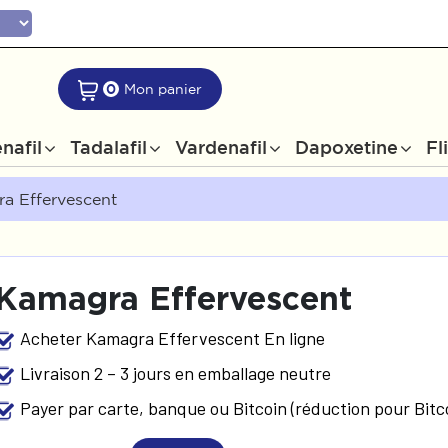
0
Mon panier
nafil
Tadalafil
Vardenafil
Dapoxetine
Fl
a Effervescent
Kamagra Effervescent
Acheter Kamagra Effervescent En ligne
Livraison 2 – 3 jours en emballage neutre
Payer par carte, banque ou Bitcoin (réduction pour Bitc