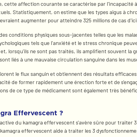
ette affection courante se caractérise par l'incapacité à 
xuels. Statistiquement, on estime que les types aigus à ch
vraient augmenter pour atteindre 325 millions de cas d'ic
es conditions physiques sous-jacentes telles que les maladi
sychologiques tels que l'anxiété et le stress chronique peu
et, lorsqu'ils ne sont pas traités, ils amplifient souvent l
 sont liés à une mauvaise circulation sanguine dans les musc
rent le flux sanguin et obtiennent des résultats efficace
cité de former rapidement une érection forte et de s'engag
ions de ce type de médicament sont également très bénéfi
ra Effervescent ?
 active du kamagra effervescent s'avère sûre pour traiter 
 kamagra effervescent aide à traiter les 3 dysfonctionneme