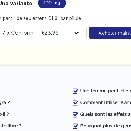
Une variante
100 mg
A partir de seulement €1.81 par pilule
Acheter main
Une femme peut-elle 
gra ?
Comment utiliser Kam
il ?
Quels sont les effets
te libre ?
Pourquoi plus de gens