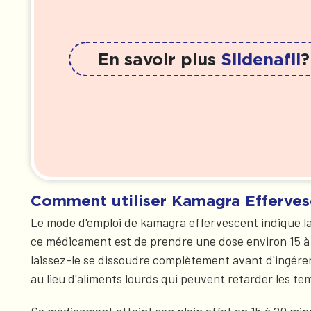
En savoir plus
Sildenafil
?
Comment utiliser Kamagra Efferves
Le mode d'emploi de kamagra effervescent indique la m
ce médicament est de prendre une dose environ 15 à 
laissez-le se dissoudre complètement avant d'ingére
au lieu d'aliments lourds qui peuvent retarder les te
Ce médicament atteint son plein effet en 15 à 20 minu