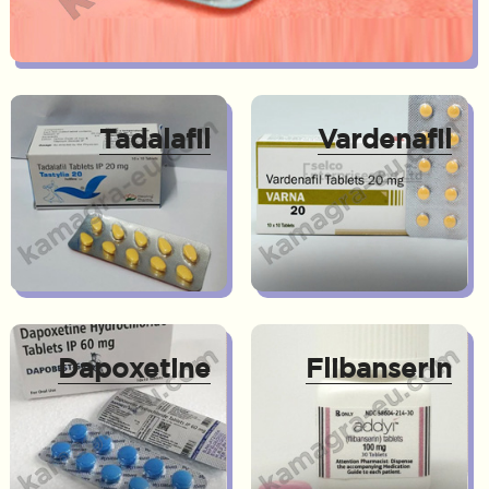
Tadalafil
Vardenafil
Dapoxetine
Flibanserin