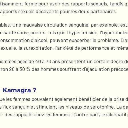
ffisamment ferme pour avoir des rapports sexuels, tandis que
 rapports sexuels décevants pour les deux partenaires.
ubles. Une mauvaise circulation sanguine, par exemple, est 
e santé sous-jacents, tels que l'hypertension, l'hypercholes
a consommation d'alcool, peuvent exacerber le problème. D'au
xuelle, la surexcitation, l'anxiété de performance et mêm
hommes âgés de 40 à 70 ans présentent un certain degré de
on 20 à 30 % des hommes souffrent d'éjaculation précoce, c
r Kamagra ?
 que les femmes pouvaient également bénéficier de la prise
 le flux sanguin et stimulent les niveaux de sérotonine. L
sir des rapports chez les femmes. D'autre part, le sildénaf