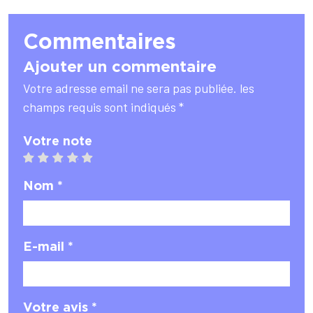
Commentaires
Ajouter un commentaire
Votre adresse email ne sera pas publiée. les
champs requis sont indiqués *
Votre note
1 star
2 stars
3 stars
4 stars
5 stars
Nom *
E-mail *
Votre avis *