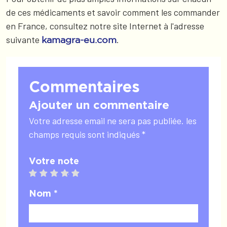
de ces médicaments et savoir comment les commander
en France, consultez notre site Internet à l'adresse
suivante
.
kamagra-eu.com
Commentaires
Ajouter un commentaire
Votre adresse email ne sera pas publiée. les
champs requis sont indiqués *
Votre note
1 star
2 stars
3 stars
4 stars
5 stars
Nom *