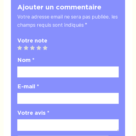
Ajouter un commentaire
Votre adresse email ne sera pas publiée. les
champs requis sont indiqués *
Votre note
1 star
2 stars
3 stars
4 stars
5 stars
Nom *
E-mail *
Votre avis *