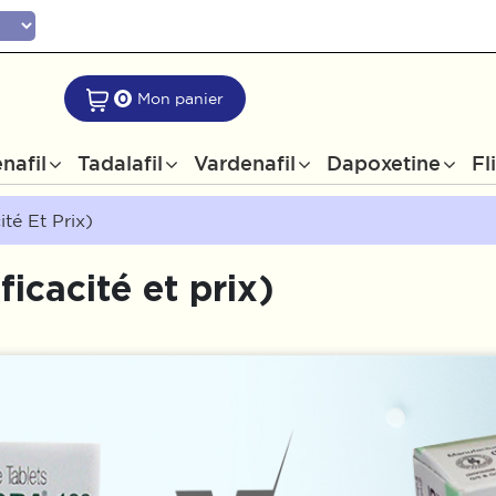
0
Mon panier
nafil
Tadalafil
Vardenafil
Dapoxetine
Fl
té Et Prix)
icacité et prix)