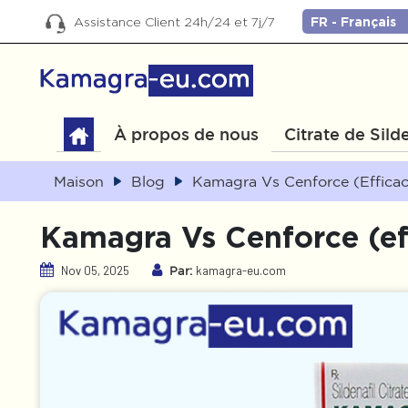
Assistance Client 24h/24 et 7j/7
À propos de nous
Citrate de Silde
Maison
Blog
Kamagra Vs Cenforce (efficaci
Kamagra Vs Cenforce (eff
Nov 05, 2025
kamagra-eu.com
Par: