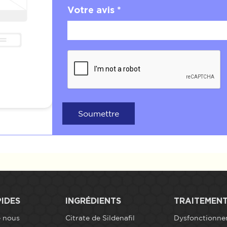
Votre avis *
Soumettre
PIDES
INGRÉDIENTS
TRAITEMEN
e nous
Citrate de Sildenafil
Dysfonctionn