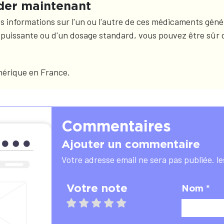
der maintenant
nformations sur l'un ou l'autre de ces médicaments génériq
s puissante ou d'un dosage standard, vous pouvez être sû
énérique en France.
Commentaires
Ajouter un commentaire
Votre adresse email ne sera pas publiée. l
Votre note
Nom *
1 star
2 stars
3 stars
4 stars
5 stars