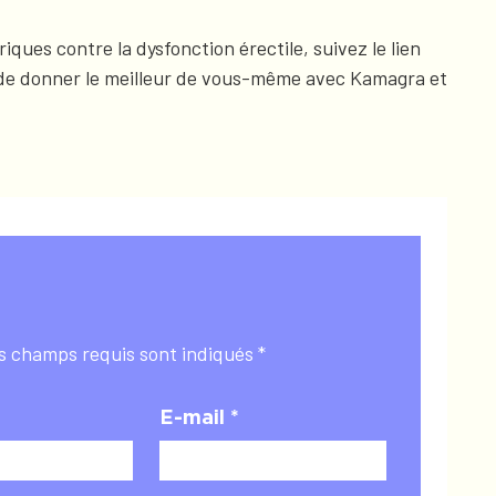
ues contre la dysfonction érectile, suivez le lien
r de donner le meilleur de vous-même avec Kamagra et
es champs requis sont indiqués *
E-mail *