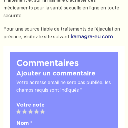
médicaments pour la santé sexuelle en ligne en toute
sécurité.
Pour une source fiable de traitements de l'éjaculation
précoce, visitez le site suivant
.
kamagra-eu.com
Commentaires
Ajouter un commentaire
Votre adresse email ne sera pas publiée. les
champs requis sont indiqués *
Votre note
1 star
2 stars
3 stars
4 stars
5 stars
Nom *