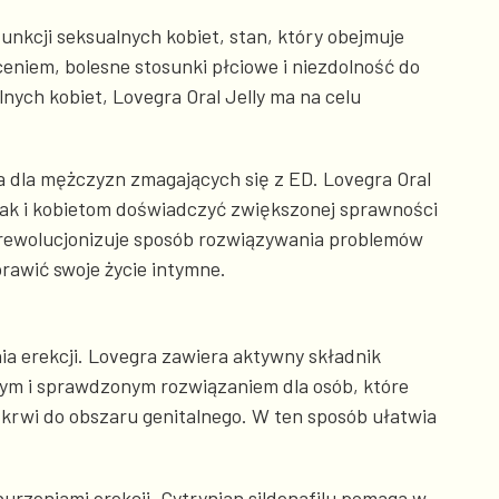
funkcji seksualnych kobiet, stan, który obejmuje
niem, bolesne stosunki płciowe i niezdolność do
nych kobiet, Lovegra Oral Jelly ma na celu
na dla mężczyzn zmagających się z ED. Lovegra Oral
jak i kobietom doświadczyć zwiększonej sprawności
ly rewolucjonizuje sposób rozwiązywania problemów
awić swoje życie intymne.
a erekcji. Lovegra zawiera aktywny składnik
wnym i sprawdzonym rozwiązaniem dla osób, które
w krwi do obszaru genitalnego. W ten sposób ułatwia
urzeniami erekcji. Cytrynian sildenafilu pomaga w