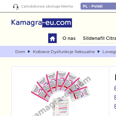
Całodobowa obsługa klienta
O nas
Sildenafil Citr
Dom
Kobiece Dysfunkcje Seksualne
Lovegr