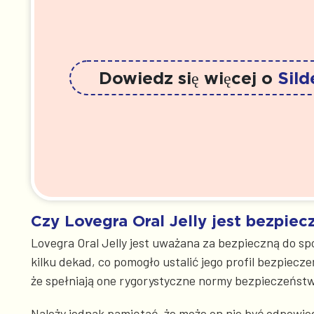
Dowiedz się więcej o
Sild
Czy Lovegra Oral Jelly jest bezpie
Lovegra Oral Jelly jest uważana za bezpieczną do sp
kilku dekad, co pomogło ustalić jego profil bezpiec
że spełniają one rygorystyczne normy bezpieczeństw
Należy jednak pamiętać, że może on nie być odpowi