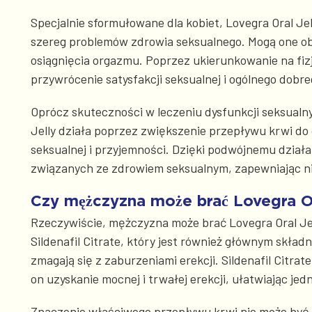
Specjalnie sformułowane dla kobiet, Lovegra Oral Jel
szereg problemów zdrowia seksualnego. Mogą one ob
osiągnięcia orgazmu. Poprzez ukierunkowanie na fizjo
przywrócenie satysfakcji seksualnej i ogólnego dobr
Oprócz skuteczności w leczeniu dysfunkcji seksualny
Jelly działa poprzez zwiększenie przepływu krwi d
seksualnej i przyjemności. Dzięki podwójnemu działa
związanych ze zdrowiem seksualnym, zapewniając ni
Czy mężczyzna może brać Lovegra Or
Rzeczywiście, mężczyzna może brać Lovegra Oral Jel
Sildenafil Citrate, który jest również głównym skła
zmagają się z zaburzeniami erekcji. Sildenafil Citra
on uzyskanie mocnej i trwałej erekcji, ułatwiając j
Znaczenie właściwego przepływu krwi nie może być p