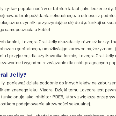
ly zyskał popularność w ostatnich latach jako leczenie dys
ejmować brak pożądania seksualnego, trudności z podniece
logiczne czynniki przyczyniające się do dysfunkcji seksual
ego samopoczucia u kobiet.
ch kobiet, Lovegra Oral Jelly okazała się również korzyst
o obszaru genitalnego, umożliwiając zarówno mężczyznom, 
niu i przyjaznej dla użytkownika formie, Lovegra Oral Jel
ezawodne i wygodne rozwiązanie dla osób pragnących popr
al Jelly?
ly, ponieważ działa podobnie do innych leków na zaburzeni
dnikiem znanego leku, Viagra. Dzięki temu Lovegra jest pe
te funkcjonuje jako inhibitor PDE5, który zwiększa przepły
ednostkom podejmowanie aktywności seksualnej.
rzecenione, jeśli chodzi o rozwiązywanie problemów z zab