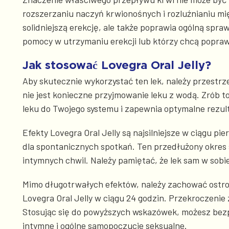
rozszerzaniu naczyń krwionośnych i rozluźnianiu mi
solidniejszą erekcję, ale także poprawia ogólną spr
pomocy w utrzymaniu erekcji lub którzy chcą popraw
Jak stosować Lovegra Oral Jelly?
Aby skutecznie wykorzystać ten lek, należy przestrz
nie jest konieczne przyjmowanie leku z wodą. Zrób t
leku do Twojego systemu i zapewnia optymalne rezult
Efekty Lovegra Oral Jelly są najsilniejsze w ciągu p
dla spontanicznych spotkań. Ten przedłużony okres 
intymnych chwil. Należy pamiętać, że lek sam w sobie
Mimo długotrwałych efektów, należy zachować ostro
Lovegra Oral Jelly w ciągu 24 godzin. Przekroczeni
Stosując się do powyższych wskazówek, możesz bezpi
intymne i ogólne samopoczucie seksualne.