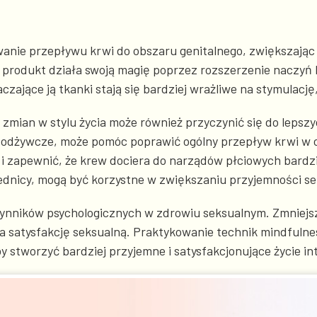
wanie przepływu krwi do obszaru genitalnego, zwiększając
 produkt działa swoją magię poprzez rozszerzenie naczyń
zające ją tkanki stają się bardziej wrażliwe na stymulację,
ku zmian w stylu życia może również przyczynić się do lep
i odżywcze, może pomóc poprawić ogólny przepływ krwi w c
 i zapewnić, że krew dociera do narządów płciowych bardzi
nicy, mogą być korzystne w zwiększaniu przyjemności sek
ynników psychologicznych w zdrowiu seksualnym. Zmniejsze
 satysfakcję seksualną. Praktykowanie technik mindfulne
stworzyć bardziej przyjemne i satysfakcjonujące życie in