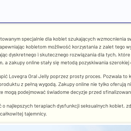
ktowanym specjalnie dla kobiet szukających wzmocnienia s
apewniając kobietom możliwość korzystania z zalet tego w
zając dyskretnego i skutecznego rozwiązania dla tych, kt
m, a zakupy online stały się metodą pozyskiwania szerokie
kupić Lovegra Oral Jelly poprzez prosty proces. Pozwala t
roduktu z pełną wygodą. Zakupy online nie tylko oferują n
, że mogą podejmować świadome decyzje przed sfinalizowa
eć o najlepszych terapiach dysfunkcji seksualnych kobiet,
 całkowitej tajemnicy.