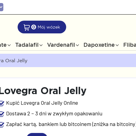
0
Mój wózek
ate
Tadalafil
Vardenafil
Dapoxetine
Flib
a Oral Jelly
Lovegra Oral Jelly
Kupić Lovegra Oral Jelly Online
Dostawa 2 – 3 dni w zwykłym opakowaniu
Zapłać kartą, bankiem lub bitcoinem (zniżka na bitcoiny