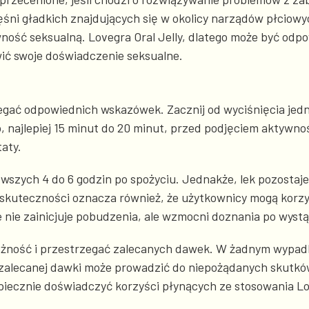
ęśni gładkich znajdujących się w okolicy narządów płciowy
awność seksualną. Lovegra Oral Jelly, dlatego może być od
ić swoje doświadczenie seksualne.
egać odpowiednich wskazówek. Zacznij od wyciśnięcia jedne
o, najlepiej 15 minut do 20 minut, przed podjęciem aktywno
aty.
ierwszych 4 do 6 godzin po spożyciu. Jednakże, lek pozosta
skuteczności oznacza również, że użytkownicy mogą korzy
 nie zainicjuje pobudzenia, ale wzmocni doznania po wystą
żność i przestrzegać zalecanych dawek. W żadnym wypadku
e zalecanej dawki może prowadzić do niepożądanych skutkó
ecznie doświadczyć korzyści płynących ze stosowania Lov