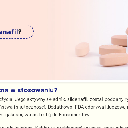
enafil
?
czna w stosowaniu?
ożycia. Jego aktywny składnik, sildenafil, został poddany
zeństwa i skuteczności. Dodatkowo, FDA odgrywa kluczową ro
a i jakości, zanim trafią do konsumentów.
edni dla każdego. Kobiety z problemami sercowo-naczyniow