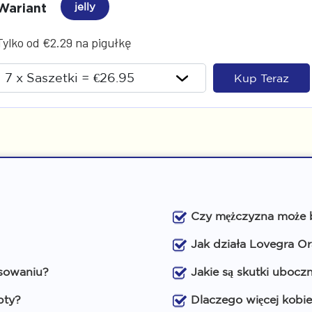
Wariant
jelly
Tylko od €2.29 na pigułkę
Kup Teraz
Czy mężczyzna może b
Jak działa Lovegra Ora
osowaniu?
Jakie są skutki ubocz
pty?
Dlaczego więcej kobie