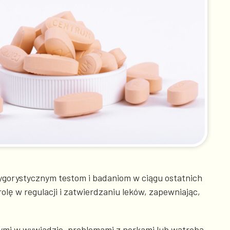
 rygorystycznym testom i badaniom w ciągu ostatnich
lę w regulacji i zatwierdzaniu leków, zapewniając,
ymi w wywiadzie, problemami z nerkami lub wątrobą,